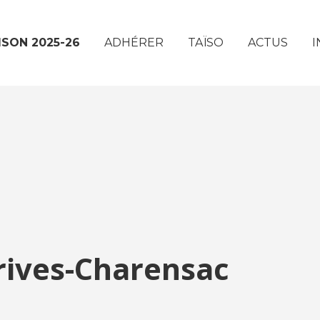
ISON 2025-26
ADHÉRER
TAÏSO
ACTUS
I
rives-Charensac