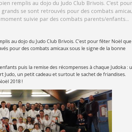
ien remplis au dojo du Judo Club Brivois. C’est pou
et grands se sont retrouvés pour des combats amica
 moment suivie par des combats parents/enfants...
plis au dojo du Judo Club Brivois. C’est pour fêter Noël que
ouvés pour des combats amicaux sous le signe de la bonne
nfants puis la remise des récompenses à chaque Judoka : 
t Judo, un petit cadeau et surtout le sachet de friandises.
Noël 2018 !